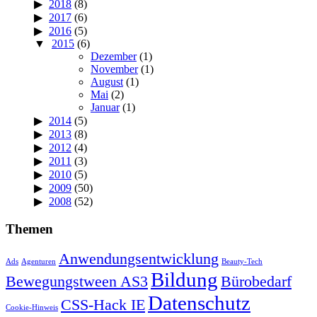
2018
(8)
2017
(6)
2016
(5)
2015
(6)
Dezember
(1)
November
(1)
August
(1)
Mai
(2)
Januar
(1)
2014
(5)
2013
(8)
2012
(4)
2011
(3)
2010
(5)
2009
(50)
2008
(52)
Themen
Anwendungsentwicklung
Ads
Agenturen
Beauty-Tech
Bildung
Bewegungstween AS3
Bürobedarf
Datenschutz
CSS-Hack IE
Cookie-Hinweis