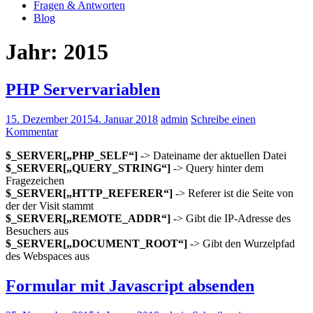
Fragen & Antworten
Blog
Jahr: 2015
PHP Servervariablen
15. Dezember 2015
4. Januar 2018
admin
Schreibe einen
Kommentar
$_SERVER[„PHP_SELF“]
-> Dateiname der aktuellen Datei
$_SERVER[„QUERY_STRING“]
-> Query hinter dem
Fragezeichen
$_SERVER[„HTTP_REFERER“]
-> Referer ist die Seite von
der der Visit stammt
$_SERVER[„REMOTE_ADDR“]
-> Gibt die IP-Adresse des
Besuchers aus
$_SERVER[„DOCUMENT_ROOT“]
-> Gibt den Wurzelpfad
des Webspaces aus
Formular mit Javascript absenden