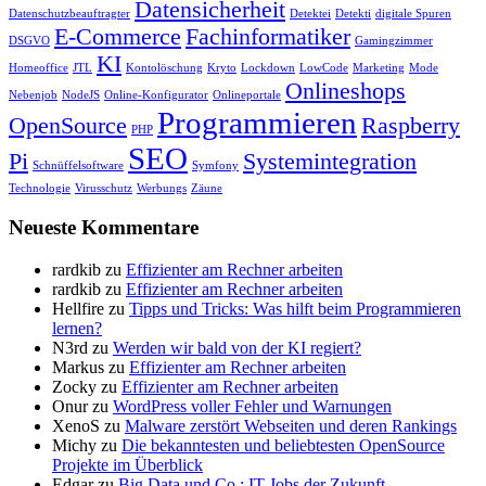
Datensicherheit
Datenschutzbeauftragter
Detektei
Detekti
digitale Spuren
E-Commerce
Fachinformatiker
DSGVO
Gamingzimmer
KI
Homeoffice
JTL
Kontolöschung
Kryto
Lockdown
LowCode
Marketing
Mode
Onlineshops
Nebenjob
NodeJS
Online-Konfigurator
Onlineportale
Programmieren
OpenSource
Raspberry
PHP
SEO
Pi
Systemintegration
Schnüffelsoftware
Symfony
Technologie
Virusschutz
Werbungs
Zäune
Neueste Kommentare
rardkib
zu
Effizienter am Rechner arbeiten
rardkib
zu
Effizienter am Rechner arbeiten
Hellfire
zu
Tipps und Tricks: Was hilft beim Programmieren
lernen?
N3rd
zu
Werden wir bald von der KI regiert?
Markus
zu
Effizienter am Rechner arbeiten
Zocky
zu
Effizienter am Rechner arbeiten
Onur
zu
WordPress voller Fehler und Warnungen
XenoS
zu
Malware zerstört Webseiten und deren Rankings
Michy
zu
Die bekanntesten und beliebtesten OpenSource
Projekte im Überblick
Edgar
zu
Big Data und Co.: IT-Jobs der Zukunft