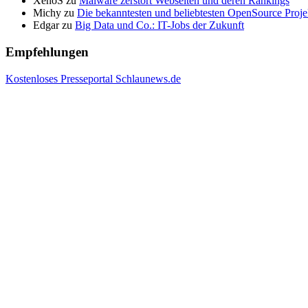
XenoS
zu
Malware zerstört Webseiten und deren Rankings
Michy
zu
Die bekanntesten und beliebtesten OpenSource Proje
Edgar
zu
Big Data und Co.: IT-Jobs der Zukunft
Empfehlungen
Kostenloses Presseportal Schlaunews.de