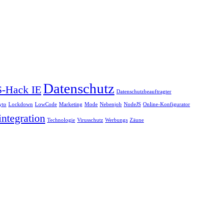
Datenschutz
-Hack IE
Datenschutzbeauftragter
yto
Lockdown
LowCode
Marketing
Mode
Nebenjob
NodeJS
Online-Konfigurator
ntegration
Technologie
Virusschutz
Werbungs
Zäune