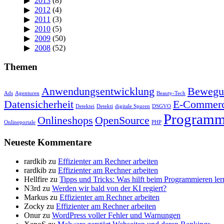
2013
(8)
2012
(4)
2011
(3)
2010
(5)
2009
(50)
2008
(52)
Themen
Anwendungsentwicklung
Bewegu
Ads
Agenturen
Beauty-Tech
Datensicherheit
E-Commer
Detektei
Detekti
digitale Spuren
DSGVO
Programm
Onlineshops
OpenSource
Onlineportale
PHP
Neueste Kommentare
rardkib
zu
Effizienter am Rechner arbeiten
rardkib
zu
Effizienter am Rechner arbeiten
Hellfire
zu
Tipps und Tricks: Was hilft beim Programmieren le
N3rd
zu
Werden wir bald von der KI regiert?
Markus
zu
Effizienter am Rechner arbeiten
Zocky
zu
Effizienter am Rechner arbeiten
Onur
zu
WordPress voller Fehler und Warnungen