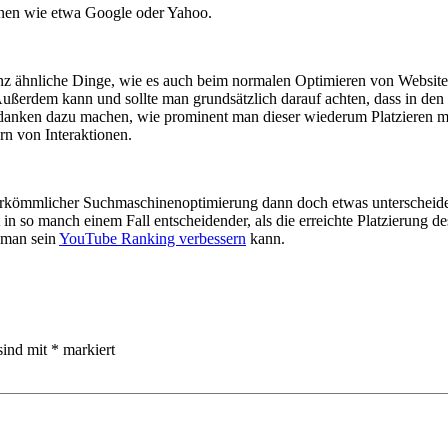
inen wie etwa Google oder Yahoo.
 ähnliche Dinge, wie es auch beim normalen Optimieren von Websites 
Außerdem kann und sollte man grundsätzlich darauf achten, dass in de
nken dazu machen, wie prominent man dieser wiederum Platzieren möcht
ern von Interaktionen.
erkömmlicher Suchmaschinenoptimierung dann doch etwas unterscheidet
 so manch einem Fall entscheidender, als die erreichte Platzierung des
e man sein
YouTube Ranking verbessern
kann.
sind mit
*
markiert