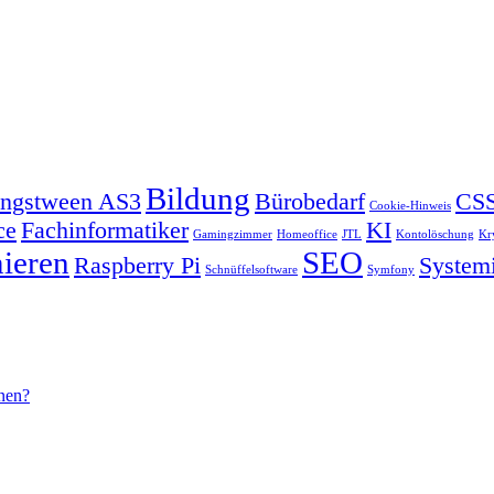
Bildung
ngstween AS3
Bürobedarf
CSS
Cookie-Hinweis
ce
Fachinformatiker
KI
Gamingzimmer
Homeoffice
JTL
Kontolöschung
Kr
ieren
SEO
Raspberry Pi
Systemi
Schnüffelsoftware
Symfony
rnen?