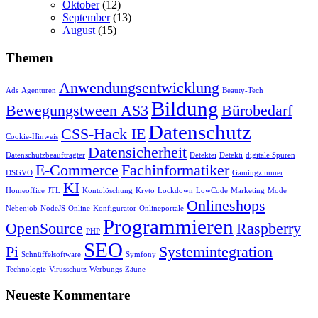
Oktober
(12)
September
(13)
August
(15)
Themen
Anwendungsentwicklung
Ads
Agenturen
Beauty-Tech
Bildung
Bewegungstween AS3
Bürobedarf
Datenschutz
CSS-Hack IE
Cookie-Hinweis
Datensicherheit
Datenschutzbeauftragter
Detektei
Detekti
digitale Spuren
E-Commerce
Fachinformatiker
DSGVO
Gamingzimmer
KI
Homeoffice
JTL
Kontolöschung
Kryto
Lockdown
LowCode
Marketing
Mode
Onlineshops
Nebenjob
NodeJS
Online-Konfigurator
Onlineportale
Programmieren
OpenSource
Raspberry
PHP
SEO
Pi
Systemintegration
Schnüffelsoftware
Symfony
Technologie
Virusschutz
Werbungs
Zäune
Neueste Kommentare