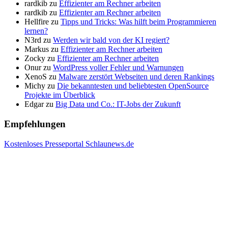
rardkib
zu
Effizienter am Rechner arbeiten
rardkib
zu
Effizienter am Rechner arbeiten
Hellfire
zu
Tipps und Tricks: Was hilft beim Programmieren
lernen?
N3rd
zu
Werden wir bald von der KI regiert?
Markus
zu
Effizienter am Rechner arbeiten
Zocky
zu
Effizienter am Rechner arbeiten
Onur
zu
WordPress voller Fehler und Warnungen
XenoS
zu
Malware zerstört Webseiten und deren Rankings
Michy
zu
Die bekanntesten und beliebtesten OpenSource
Projekte im Überblick
Edgar
zu
Big Data und Co.: IT-Jobs der Zukunft
Empfehlungen
Kostenloses Presseportal Schlaunews.de