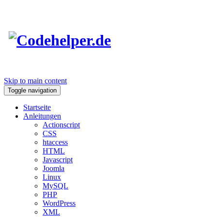
Skip to main content
Toggle navigation
Startseite
Anleitungen
Actionscript
CSS
htaccess
HTML
Javascript
Joomla
Linux
MySQL
PHP
WordPress
XML